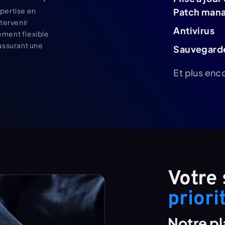
ertise en 
Patch man
ervenir 
Antivirus
ment flexible 
ssurant une 
Sauvegard
Et plus enco
priori
Notre p