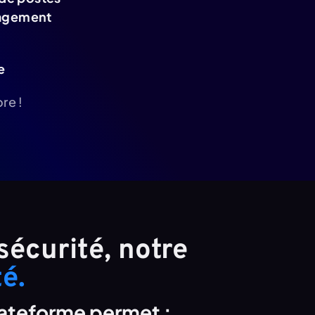
agement
e
re !
Votre sécurité, notre 
té.
lateforme permet :