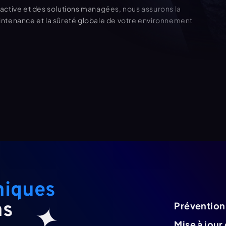
ctive et des solutions managées, nous assurons la 
aintenance et la sûreté globale de votre environnement 
abonnements uniques 
ns
Prévention
Mise à jour