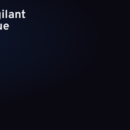
lant 
ue