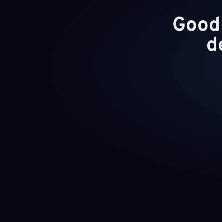
Good-
d