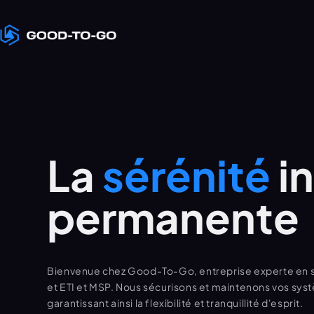
Passer
au
contenu
La 
sérénité 
i
permanente
Bienvenue chez Good-To-Go, entreprise experte en s
et ETI et MSP. Nous sécurisons et maintenons vos s
garantissant ainsi la flexibilité et tranquillité d'esprit.