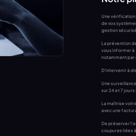
Une vérificatio
de vos systèmes
gestion sécurisé
La prévention de
vous informer à 
notamment par d
Une surveillance
sur 24 et 7 jours 
La maîtrise vot
avec une factur
De préserver l'ac
coupures liées à